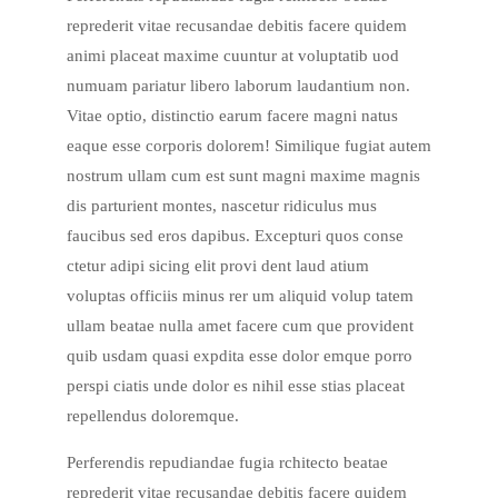
reprederit vitae recusandae debitis facere quidem
animi placeat maxime cuuntur at voluptatib uod
numuam pariatur libero laborum laudantium non.
Vitae optio, distinctio earum facere magni natus
eaque esse corporis dolorem! Similique fugiat autem
nostrum ullam cum est sunt magni maxime magnis
dis parturient montes, nascetur ridiculus mus
faucibus sed eros dapibus. Excepturi quos conse
ctetur adipi sicing elit provi dent laud atium
voluptas officiis minus rer um aliquid volup tatem
ullam beatae nulla amet facere cum que provident
quib usdam quasi expdita esse dolor emque porro
perspi ciatis unde dolor es nihil esse stias placeat
repellendus doloremque.
Perferendis repudiandae fugia rchitecto beatae
reprederit vitae recusandae debitis facere quidem