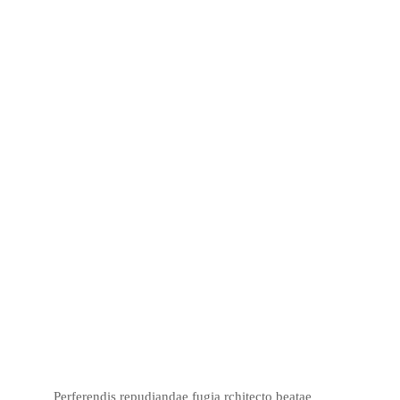
Perferendis repudiandae fugia rchitecto beatae