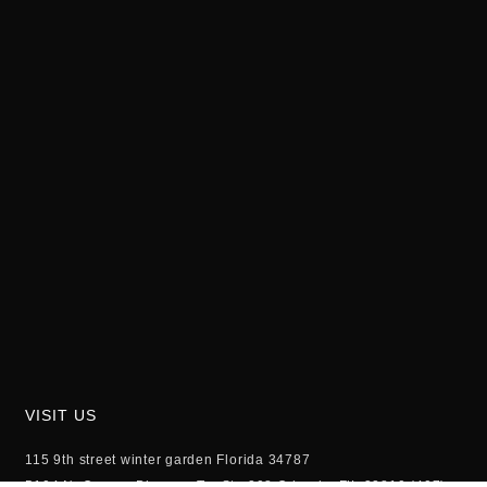
VISIT US
115 9th street winter garden Florida 34787
5104 N. Orange Blossom Tr., Ste 208 Orlando, FlL 32810 (407)